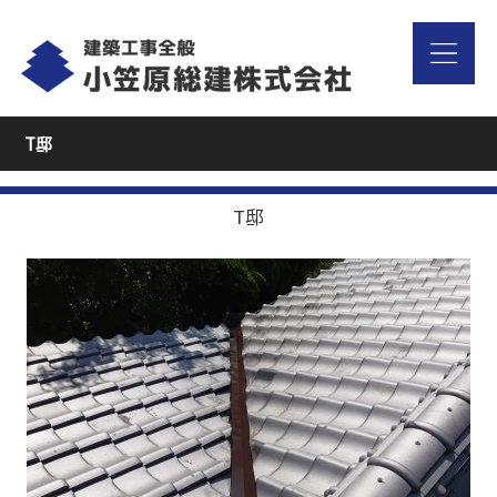
T邸
T邸