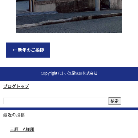
←
新年のご挨拶
Copyright (C) 小笠原総建株式会社
ブログトップ
最近の投稿
三原 A様邸